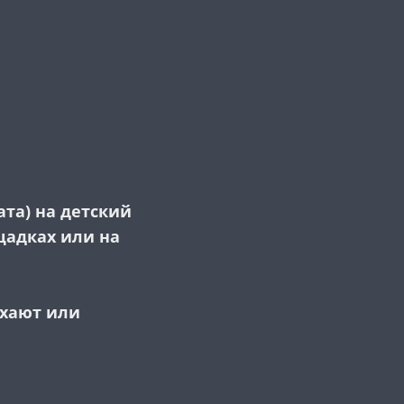
ата) на детский
щадках или на
ыхают или