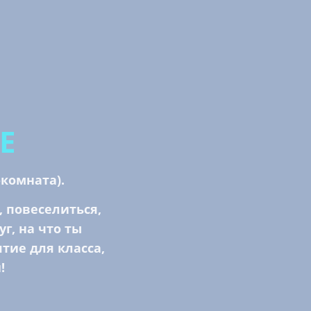
Е
комната).
 повеселиться,
г, на что ты
тие для класса,
!