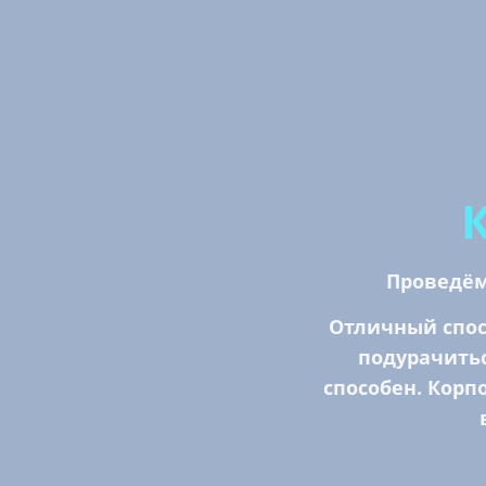
Проведём
Отличный спос
подурачитьс
способен. Корп