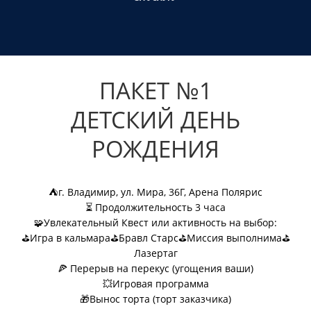
ПАКЕТ №1
ДЕТСКИЙ ДЕНЬ
РОЖДЕНИЯ
⛺г. Владимир, ул. Мира, 36Г, Арена Полярис
⏳ Продолжительность 3 часа
🧩Увлекательный Квест или активность на выбор:
⛳Игра в кальмара
⛳Бравл Старс
⛳
Миссия выполнима
⛳
Лазертаг
🍕 Перерыв на перекус (угощения ваши)
💥Игровая программа
🎁Вынос торта (торт заказчика)