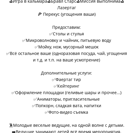
⛳Игра в кальмара
⛳Бравл Старс
⛳
Миссия выполнима
⛳
Лазертаг
🍕 Перекус (угощения ваши)
Предоставим:
✅Столы и стулья
✅Микроволновку и чайник, питьевую воду
✅Мойку, нож, мусорный мешок
✅Всё остальное ваше (одноразовая посуда, чай, угощения
и т.д. и т.п. на ваше усмотрение)
Дополнительные услуги:
✅Фаертаг тир
✅Кейтеринг
✅Оформление площадки (геливые шары и прочее...)
✅Аниматоры, пригласительные
✅Попкорн, сладкая вата, напитки
✅Фото-видео съемка
🕺Молодые веселые ведущие, на одной волне с детьми.
➡️Ведущие занимают детей всё время мероприятия,